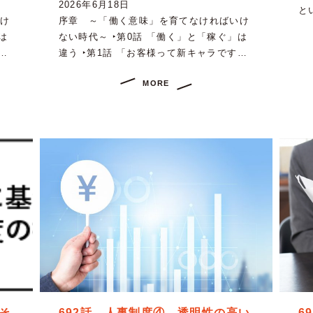
2026年6月18日
と
け
序章 ～「働く意味」を育てなければいけ
は
ない時代～ ‣第0話 「働く」と「稼ぐ」は
…
違う ‣第1話 「お客様って新キャラです…
MORE
そ
692話 人事制度④ 透明性の高い
6