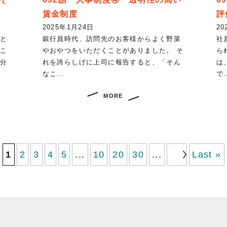
賃金制度
評
2025年1月24日
20
と
銀行員時代、訪問先のお客様からよく野菜
社
こ
やおやつをいただくことがありました。 そ
ら
分
れを誇らしげに上司に報告すると、「そん
は
なこ…
で
MORE
1
2
3
4
5
...
10
20
30
...
Last »