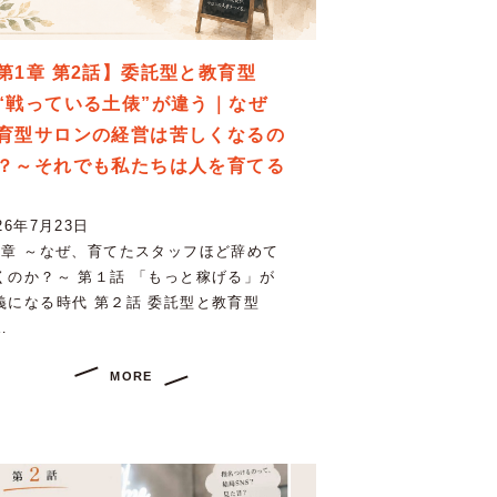
第1章 第2話】委託型と教育型
“戦っている土俵”が違う｜なぜ
育型サロンの経営は苦しくなるの
？～それでも私たちは人を育てる
26年7月23日
1章 ～なぜ、育てたスタッフほど辞めて
くのか？～ 第１話 「もっと稼げる」が
義になる時代 第２話 委託型と教育型
…
MORE