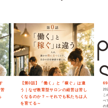
す
【第0話】「働く」と「稼ぐ」は違
6
20
は苦
う｜なぜ教育型サロンの経営は苦し
こ
ち
くなるのか？～それでも私たちは人
べ
を育てる～
の