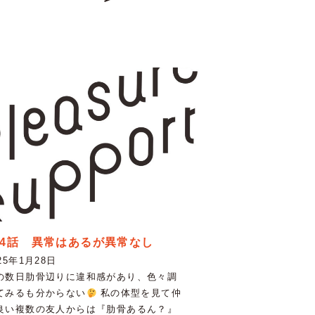
94話 異常はあるが異常なし
25年1月28日
の数日肋骨辺りに違和感があり、色々調
てみるも分からない
私の体型を見て仲
良い複数の友人からは『肋骨あるん？』