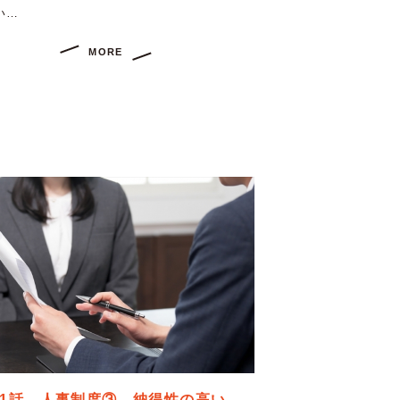
い…
MORE
91話 人事制度③ 納得性の高い