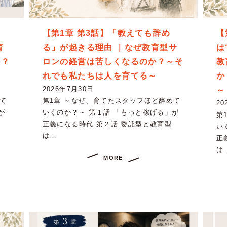
【第1章 第3話】「教えても辞め
【
育
る」が起きる理由 ｜なぜ教育型サ
は
か？
ロンの経営は苦しくなるのか？～そ
教
～
れでも私たちは人を育てる～
か
2026年7月30日
～
て
第1章 ～なぜ、育てたスタッフほど辞めて
20
が
いくのか？～ 第１話 「もっと稼げる」が
第
正義になる時代 第２話 委託型と教育型
い
は…
正
は
MORE