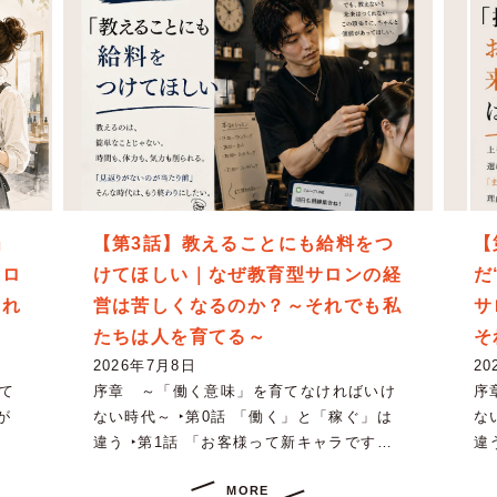
」
【第3話】教えることにも給料をつ
【
サロ
けてほしい｜なぜ教育型サロンの経
だ
それ
営は苦しくなるのか？～それでも私
サ
たちは人を育てる～
そ
2026年7月8日
20
て
序章 ～「働く意味」を育てなければいけ
序
が
ない時代～ ‣第0話 「働く」と「稼ぐ」は
な
違う ‣第1話 「お客様って新キャラです…
違
MORE