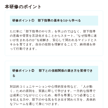
本研修のポイント
研修ポイント① 部下指導の基本を1から学べる
ただ単に「部下指導のやり方」を学ぶのではなく、部下指導
の意義や背景を言語化することからスタート。“なぜ指導に迷
いが生まれるのか”を紐解き、安心して関われるマインドとス
キルを育てます。自分の役割を理解することで、納得感を持
って行動できます。
研修ポイント② 部下との信頼関係の築き方を習得でき
る
対話的コミュニケーションや心理的安全性など、「人が動
く」ための原則を、実践に即して学びます。一方的な指導で
は成果につながりにくいため、相手を尊重しつつ必要なこと
を伝える力や、部下のやる気を引き出す関わり方を、具体的
なフレームを通じて身につけます。