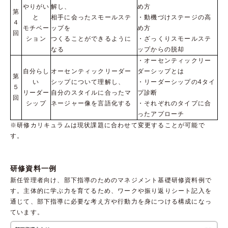
やりがい
解し、
め方
第
と
相手に会ったスモールステ
・動機づけステージの高
４
モチベー
ップを
め方
回
ション
つくることができるように
・ざっくりスモールステ
なる​
ップからの脱却​
・オーセンティックリー
自分らし
オーセンティックリーダー
ダーシップとは
第
い
シップについて理解し、
・リーダーシップの4タイ
５
リーダー
自分のスタイルに合ったマ
プ診断
回
シップ
ネージャー像を言語化する
・それぞれのタイプに合
ったアプローチ
※研修カリキュラムは現状課題に合わせて変更することが可能で
す。
研修資料一例
新任管理者向け、部下指導のためのマネジメント基礎研修資料例で
す。主体的に学ぶ力を育てるため、ワークや振り返りシート記入を
通じて、部下指導に必要な考え方や行動力を身につける構成になっ
ています。