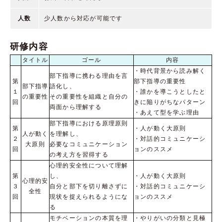
人数
少人数から対応が可能です
研修内容
タイトル
ゴール
内容
・時代背景から読み解く
部下指導に携わる理由を言
第
部下指導の重要性
部下指導
語化し、
１
・誰かを導こうとしたと
の重要性
その重要性を組織と自分の
回
きに陥りがちなパターン
両面から理解する
・あえて型を学ぶ理由
部下指導における原理原則
第
・人が動く大原則
人が動く
を理解し、
２
・対話的コミュニケーシ
大原則
必要なコミュニケーション
回
ョンのススメ​
の考え方を習得する
心理的安全性について理解
第
し、
・人が動く大原則
心理的安
３
自分と部下を切り離さずに
・対話的コミュニケーシ
全性
回
現状を捉えられるようにな
ョンのススメ​
る
モチベーションの本質を理
・やりがいの分類と見極