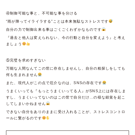
④制御可能な事と、不可能な事を分ける
“雨が降ってイライラする”ことは本来無駄なストレスです
自分の力で制御出来る事はごくごくわずかなものです
『過去と他人は変えられない、今の行動と自分を変えよう』と考え
ましょう
⑤完璧を求めすぎない
万能な人間なんてこの世に存在しません
し、自分の粗探しをしても
何も生まれません
また、現代人がこの点で厄介なのは、SNSの存在です
うまくいっても『もっとうまくいってる人』がSNS上には存在しま
すし、うまくいってないのはこの世で自分だけ…の様な錯覚を起こ
してしまいかねません
できない自分をありのままに受け入れることが、ストレスコントロ
ールに繋がるのです