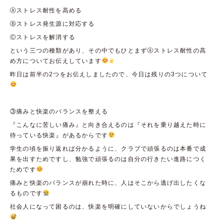
Ⓐストレス耐性を高める
Ⓑストレス発生源に対応する
Ⓒストレスを解消する
という三つの種類があり、その中でもひとまずⒶストレス耐性の高
め方についてお伝えしています
昨日は前半の2つをお伝えしましたので、今日は残りの3つについて
③痛みと快楽のバランスを整える
『こんなに苦しい痛み』と向き合えるのは『それを乗り越えた時に
待っている快楽』があるからです
学生の頃を振り返れば分かるように、クラブで頑張るのは本番で成
果を出すためですし、勉強で頑張るのは自分の行きたい進路につく
ためです
痛みと快楽のバランスが崩れた時に、人はそこから逃げ出したくな
るものです
社会人になって困るのは、快楽を明確にしていないからでしょうね