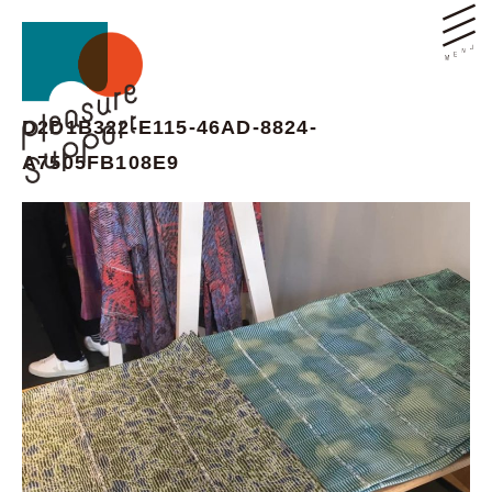
D2D1B322-E115-46AD-8824-
A7505FB108E9