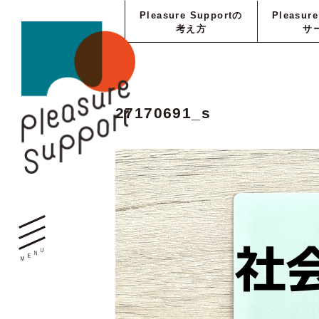
Pleasure Supportの
Pleasur
考え方
サ
27170691_s