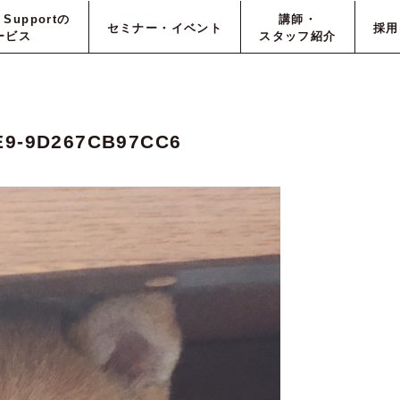
e Supportの
講師・
セミナー・イベント
採用
ービス
スタッフ紹介
E9-9D267CB97CC6