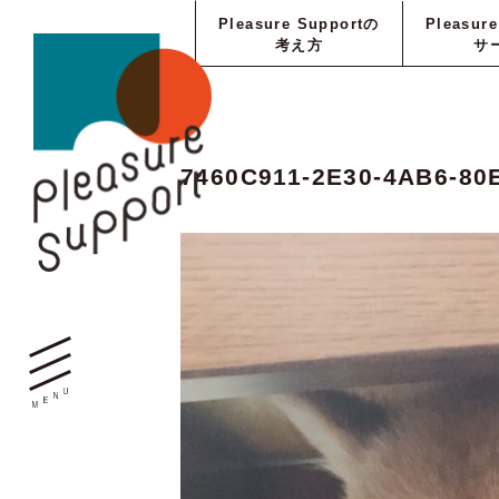
Pleasure Supportの
Pleasur
考え方
サ
7460C911-2E30-4AB6-80